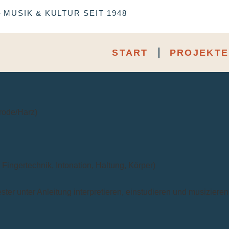
MUSIK & KULTUR SEIT 1948
START
PROJEKTE
rode/Harz)
 Fingertechnik, Intonation, Haltung, Körper)
ter unter Anleitung interpretieren, einstudieren und musizieren