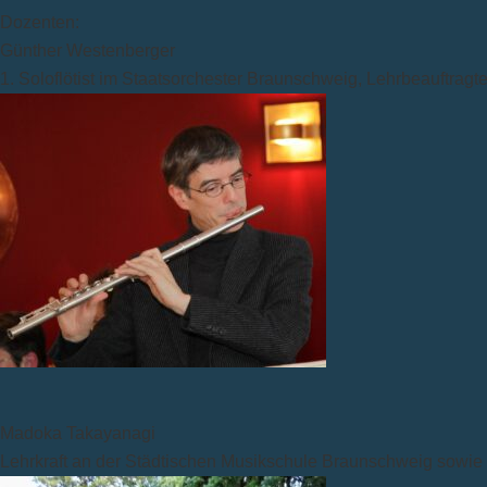
Dozenten:
Günther Westenberger
1. Soloflötist im Staatsorchester Braunschweig, Lehrbeauftrag
Madoka Takayanagi
Lehrkraft an der Städtischen Musikschule Braunschweig sowi