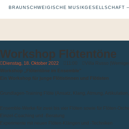
BRAUNSCHWEIGISCHE MUSIKGESELLSCHAFT – 
Workshop Flötentöne
Dienstag, 18. Oktober 2022
11:00
Villa Russo (Wernige
Workshop „Flötentöne im Ensemble“
Ein Workshop für junge Flötistinnen und Flötisten
Grundlagen-Training Flöte (Ansatz, Klang, Atmung, Artikulation,
Ensemble-Werke für zwei bis vier Flöten sowie für Flöten-Orches
Einzel-Coaching und -Beratung
Experimente mit neuen Flöten-Klängen und -Techniken