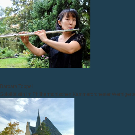
Barbara Toppel
Soloflötistin im Philharmonischen Kammerorchester Wernigerod