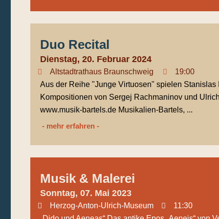
Duo Recital
Dienstag, 20. Februar 2024
Altstadtrathaus Braunschweig
19:00
Aus der Reihe "Junge Virtuosen" spielen Stanislas 
Kompositionen von Sergej Rachmaninov und Ulrich Ka
www.musik-bartels.de Musikalien-Bartels, ...
- mehr erfahren -
Musik & Malerei
Sonntag, 07. Mai 2023
Herzog-Anton-Ulrich-Museum
11:30
„Dido und Aeneas“ Das antike Epos „Aeneis“ von Ve