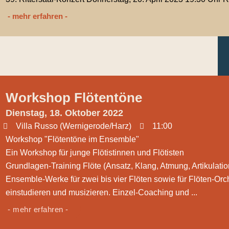
- mehr erfahren -
Workshop Flötentöne
Dienstag, 18. Oktober 2022
Villa Russo (Wernigerode/Harz)
11:00
Workshop "Flötentöne im Ensemble"
Ein Workshop für junge Flötistinnen und Flötisten
Grundlagen-Training Flöte (Ansatz, Klang, Atmung, Artikulation
Ensemble-Werke für zwei bis vier Flöten sowie für Flöten-Orche
einstudieren und musizieren. Einzel-Coaching und ...
- mehr erfahren -