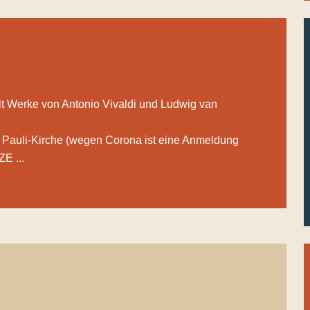
t Werke von Antonio Vivaldi und Ludwig van
 Pauli-Kirche (wegen Corona ist eine Anmeldung
E ...