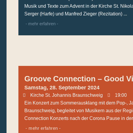
Musik und Texte zum Advent in der Kirche St. Nikol
Serger (Harfe) und Manfred Zieger (Rezitation) ...
- mehr erfahren -
Groove Connection – Good Vi
Samstag, 28. September 2024
Kirche St. Johannis Braunschweig
19:00
Ein Konzert zum Sommerausklang mit dem Pop-, Ja
Braunschweig, begleitet von Musikern aus der Reg
Connection Konzerts nach der Corona Pause in der K
- mehr erfahren -