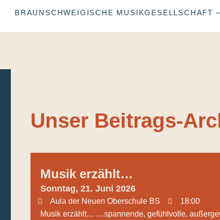
BRAUNSCHWEIGISCHE MUSIKGESELLSCHAFT – 
Unser Beitrags-Arc
Musik erzählt…
Sonntag, 21. Juni 2026
Aula der Neuen Oberschule BS
18:00
Musik erzählt… …spannende, gefühlvolle, außerge