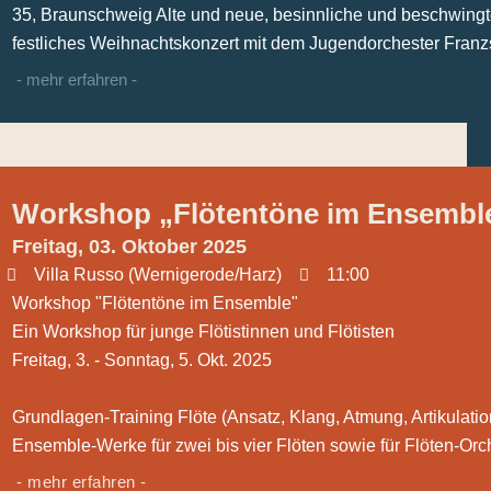
35, Braunschweig Alte und neue, besinnliche und beschwing
festliches Weihnachtskonzert mit dem Jugendorchester Franzs
- mehr erfahren -
Workshop „Flötentöne im Ensembl
Freitag, 03. Oktober 2025
Villa Russo (Wernigerode/Harz)
11:00
Workshop "Flötentöne im Ensemble"
Ein Workshop für junge Flötistinnen und Flötisten
Freitag, 3. - Sonntag, 5. Okt. 2025
Grundlagen-Training Flöte (Ansatz, Klang, Atmung, Artikulation
Ensemble-Werke für zwei bis vier Flöten sowie für Flöten-Orche
- mehr erfahren -