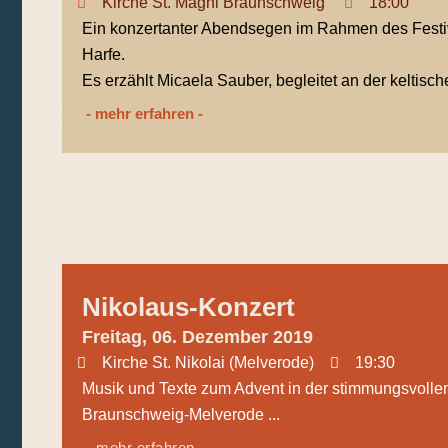
Kirche St. Magni Braunschweig
18:00
Ein konzertanter Abendsegen im Rahmen des Festi
Harfe.
Es erzählt Micaela Sauber, begleitet an der keltisc
- mehr erfahren -
Nikolaus-Konzert
Freitag, 06. Dezember 2019
Kirche St. Nikolai (Melverode)
19:30
Musik und Texte zum Advent in der stimmungsvollen
Braunschweig-Melverode ...
- mehr erfahren -