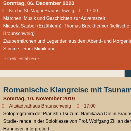
Sonntag, 06. Dezember 2020
Kirche St. Magni Braunschweig
17:00
Märchen, Musik und Geschichten zur Adventszeit
Micaela Sauber (Erzählerin), Thomas Breckheimer (keltische H
Braunschweig)
Zaubermärchen und Legenden aus dem Abend- und Morgenlan
Stimme, feiner Mimik und ...
- mehr erfahren -
Romanische Klangreise mit Tsuna
Sonntag, 10. November 2019
Altstadtrathaus Braunschweig
17:00
Soloprogramm der Pianistin Tsuzumi Namikawa Die in Brauns
Studie- rende in der Soloklasse von Prof. Wolfgang Zill an de
Hannover, interpretiert ...