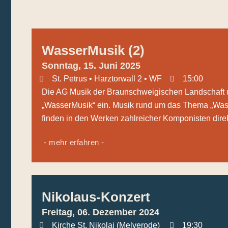
WasserMusik (2)
Sonntag, 15. Juni 2025
St. Petrus • Harztorwall 2 • WF
15:00
Die AG Musik der Braunschweigischen Landschaft u
„WasserMusik“ ein. Musik rund um das Thema „Wass
finden in den Werken zahlreicher Komponisten direkt 
- mehr erfahren -
Nikolaus-Konzert
Freitag, 06. Dezember 2024
Kirche St. Nikolai (Melverode)
19:30