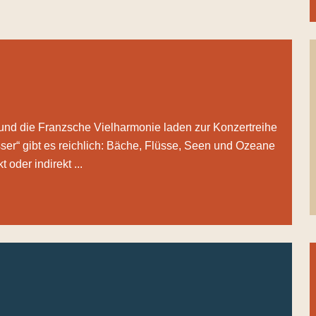
nd die Franzsche Vielharmonie laden zur Konzertreihe
er“ gibt es reichlich: Bäche, Flüsse, Seen und Ozeane
oder indirekt ...