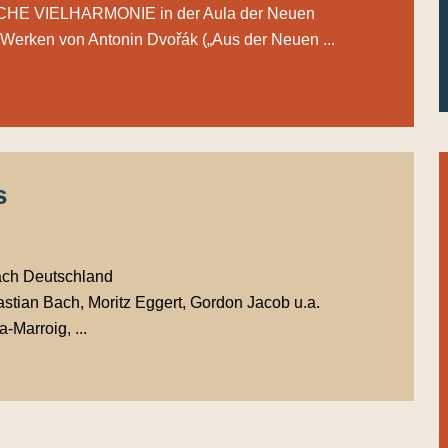
SCHE VIELHARMONIE in der Aula der Neuen
 Werken von Antonin Dvořák („Aus der Neuen ...
s
nach Deutschland
tian Bach, Moritz Eggert, Gordon Jacob u.a.
-Marroig, ...