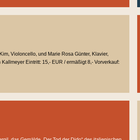
Kim, Violoncello, und Marie Rosa Günter, Klavier,
llmeyer Eintritt: 15,- EUR / ermäßigt 8,- Vorverkauf:
rgil, das Gemälde „Der Tod der Dido“ des italienischen