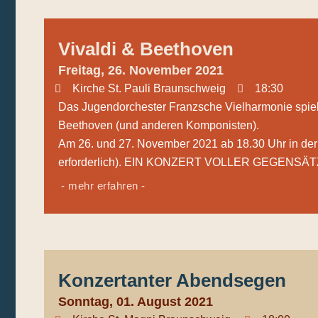
Vivaldi & Beethoven
Freitag, 26. November 2021
Kirche St. Pauli Braunschweig
18:30
Das Jugendorchester Franzsche Vielharmonie spiel
Beethoven (und anderen Komponisten).
Am 26. und 27. November 2021 ab 18.30 Uhr in der
erforderlich). EIN KONZERT VOLLER GEGENSÄTZ
- mehr erfahren -
Konzertanter Abendsegen
Sonntag, 01. August 2021