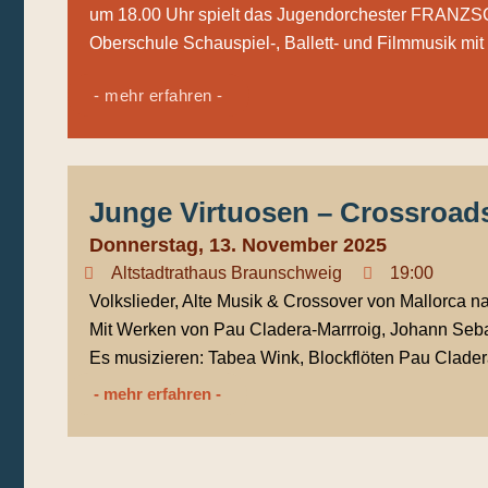
um 18.00 Uhr spielt das Jugendorchester FRANZ
Oberschule Schauspiel-, Ballett- und Filmmusik mit
- mehr erfahren -
Junge Virtuosen – Crossroad
Donnerstag, 13. November 2025
Altstadtrathaus Braunschweig
19:00
Volkslieder, Alte Musik & Crossover von Mallorca 
Mit Werken von Pau Cladera-Marrroig, Johann Sebas
Es musizieren: Tabea Wink, Blockflöten Pau Cladera
- mehr erfahren -