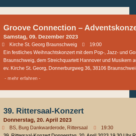
Groove Connection – Adventskonze
Samstag, 09. Dezember 2023
Kirche St. Georg Braunschweig
19:00
Ein festliches Weihnachtskonzert mit dem Pop-, Jazz- und G
Braunschweig, dem Streichquartett Hannover und Musikern aus
ev. Kirche St. Georg, Donnerburgweg 36, 38106 Braunschweig 
- mehr erfahren -
39. Rittersaal-Konzert
Donnerstag, 20. April 2023
BS
,
Burg Dankwarderode
,
Rittersaal
19:30
39. Rittersaal-Konzert Donnerstag, 20. April 2023 19.30 Uhr R