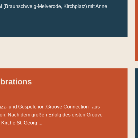
ai (Braunschweig-Melverode, Kirchplatz) mit Anne
brations
zz- und Gospelchor „Groove Connection" aus
ion. Nach dem großen Erfolg des ersten Groove
irche St. Georg ...